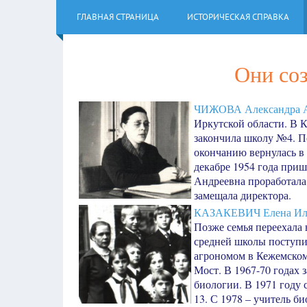
ГЛАВНАЯ СТРАНИЦА
ИСТОРИЧЕСКАЯ СПРАВКА
Они со
ЧИЖОВА Александра А
Иркутской области. В К
закончила школу №4. П
окончанию вернулась в 
декабре 1954 года при
Андреевна проработала 
замещала директора.
КАЗАКЕВИЧ Елена Ил
Позже семья переехала
средней школы поступил
агрономом в Кежемском 
Мост. В 1967-70 годах 
биологии. В 1971 году 
13. С 1978 – учитель б