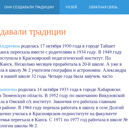
ОНИ СОЗДАВАЛИ ТРАДИЦИИ
МУЗЕЙ
ОБРАТНАЯ СВЯЗЬ
здавали традиции
ндреевна
родилась 17 октября 1930 года в городе Тайшет
анск переехала вместе с родителями в 1934 году. В 1949 году
оступила в Красноярский педагогический институт. По
Канск. Несколько месяцев проработала в 20-й школе. А уже в
шла в школу № 2 учителем географии и астрономии. Александра
в нашей школе 32 года. Четыре года была завучем, часто
ьинична
родилась 14 октября 1933 года в городе Хабаровске.
 в Тюменскую область. В 1952 году по окончанию Викуловской
а в Омский с/х институт. Закончив его работала главным
районе. В 1964 году перешла работать в школу в селе Долгий
заочно училась в Красноярском пединституте на факультете
семья переехала в Канск. С 1971 по 1977 год работала в школе №
иологии школы № 2.