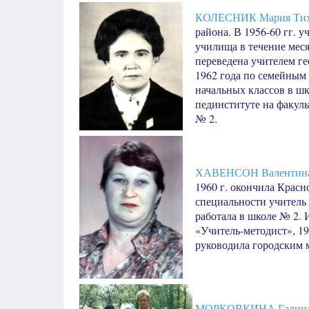
КОЛЕСНИК Мария Тих
района. В 1956-60 гг. 
училища в течение меся
переведена учителем г
1962 года по семейным 
начальных классов в шк
пединституте на факуль
№ 2.
ХАВЕНСОН Валентина
1960 г. окончила Крас
специальности учитель р
работала в школе № 2. 
«Учитель-методист», 198
руководила городским 
МОРКОВКИНА Галина