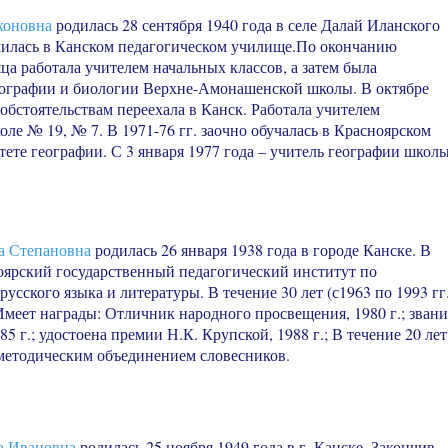
оновна
родилась 28 сентября 1940 года в селе Далай Иланского
училась в Канском педагогическом училище.По окончанию
ца работала учителем начальных классов, а затем была
еографии и биологии Верхне-Амонашенской школы. В октябре
обстоятельствам переехала в Канск. Работала учителем
оле № 19, № 7. В 1971-76 гг. заочно обучалась в Красноярском
тете географии. С 3 января 1977 года – учитель географии школ
 Степановна
родилась 26 января 1938 года в городе Канске. В
ноярский государственный педагогический институт по
усского языка и литературы. В течение 30 лет (с1963 по 1993 гг.
Имеет награды: Отличник народного просвещения, 1980 г.; звани
5 г.; удостоена премии Н.К. Крупской, 1988 г.; В течение 20 лет
методическим объединением словесников.
 Ивановна
родилась 25 ноября 1949 года в г. Канске. Закончив